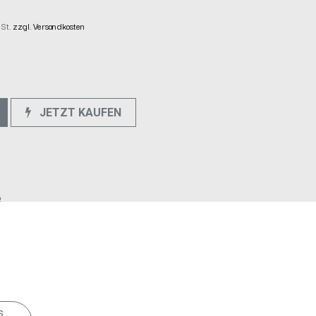
wSt.
zzgl. Versandkosten
JETZT KAUFEN
e
s