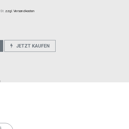
wSt.
zzgl. Versandkosten
JETZT KAUFEN
e
s