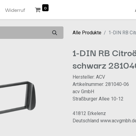
0
n
Widerruf
Alle Produkte
1-DIN RB Ci
1-DIN RB Citroë
schwarz 28104
Hersteller: ACV
Artikelnummer: 281040-06
acv GmbH
Straßburger Allee 10-12
41812 Erkelenz
Deutschland www.acvgmbh.d