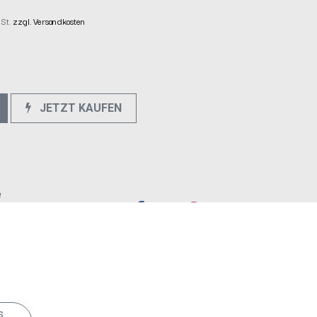
wSt.
zzgl. Versandkosten
JETZT KAUFEN
e
s