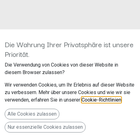
Die Wahrung Ihrer Privatsphäre ist unsere
Priorität.
1-DIN RB BMW X3 (E83)
Die Verwendung von Cookies von dieser Website in
schwarz 281023-05
diesem Browser zulassen?
Hersteller: ACV
Wir verwenden Cookies, um Ihr Erlebnis auf dieser Website
Artikelnummer: 281023-05
zu verbessern. Mehr über unsere Cookies und wie wir sie
acv GmbH
verwenden, erfahren Sie in unserer
Cookie-Richtlinien
.
Straßburger Allee 10-12
Alle Cookies zulassen
41812 Erkelenz
Nur essenzielle Cookies zulassen
Deutschland www.acvgmbh.de