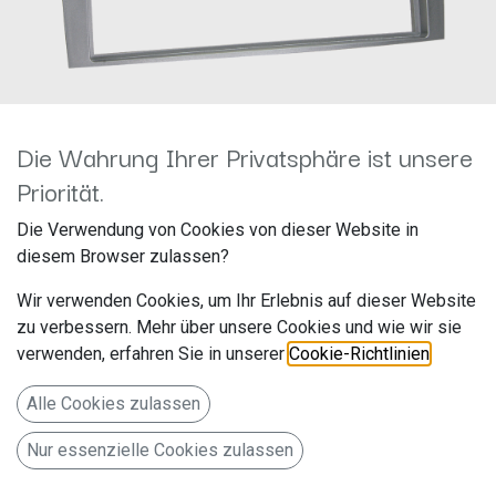
Die Wahrung Ihrer Privatsphäre ist unsere
Priorität.
2-DIN RB Alfa Romeo 147 / GT
Die Verwendung von Cookies von dieser Website in
silber 281001-07
diesem Browser zulassen?
Hersteller: ACV
Wir verwenden Cookies, um Ihr Erlebnis auf dieser Website
Artikelnummer: 281001-07
zu verbessern. Mehr über unsere Cookies und wie wir sie
acv GmbH
verwenden, erfahren Sie in unserer
Cookie-Richtlinien
.
Straßburger Allee 10-12
Alle Cookies zulassen
41812 Erkelenz
Nur essenzielle Cookies zulassen
Deutschland www.acvgmbh.de