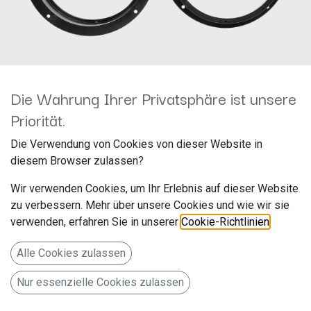
Die Wahrung Ihrer Privatsphäre ist unsere
Priorität.
Lautsprecherringe
Die Verwendung von Cookies von dieser Website in
diesem Browser zulassen?
Audi/Lamborghini Ø200mm
Wir verwenden Cookies, um Ihr Erlebnis auf dieser Website
Türe Front 271320-28
zu verbessern. Mehr über unsere Cookies und wie wir sie
verwenden, erfahren Sie in unserer
Cookie-Richtlinien
.
Hersteller: ACV
Artikelnummer: 271320-28
Alle Cookies zulassen
acv GmbH
Nur essenzielle Cookies zulassen
Straßburger Allee 10-12