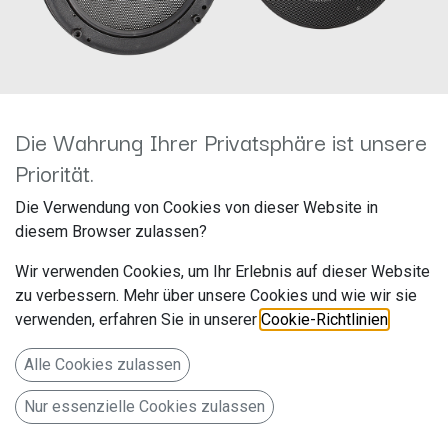
Die Wahrung Ihrer Privatsphäre ist unsere
Priorität.
Lautsprecher-Grill VW Golf III
Die Verwendung von Cookies von dieser Website in
diesem Browser zulassen?
/ Vento 92 Ø130-158mm
Wir verwenden Cookies, um Ihr Erlebnis auf dieser Website
271320-14
zu verbessern. Mehr über unsere Cookies und wie wir sie
verwenden, erfahren Sie in unserer
Cookie-Richtlinien
.
Hersteller: ACV
Artikelnummer: 271320-14
Alle Cookies zulassen
acv GmbH
Nur essenzielle Cookies zulassen
Straßburger Allee 10-12