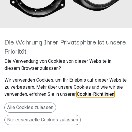
Die Wahrung Ihrer Privatsphäre ist unsere
Priorität.
Lautsprecherringe
Die Verwendung von Cookies von dieser Website in
diesem Browser zulassen?
Nissan/Opel/Renault Ø120mm
Wir verwenden Cookies, um Ihr Erlebnis auf dieser Website
Heck 271230-04
zu verbessern. Mehr über unsere Cookies und wie wir sie
verwenden, erfahren Sie in unserer
Cookie-Richtlinien
.
Hersteller: ACV
Artikelnummer: 271230-04
Alle Cookies zulassen
acv GmbH
Nur essenzielle Cookies zulassen
Straßburger Allee 10-12