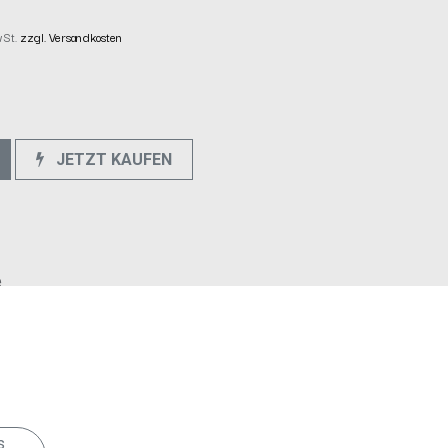
wSt.
zzgl. Versandkosten
JETZT KAUFEN
e
s