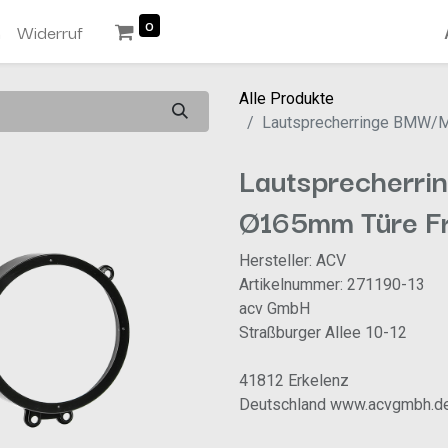
0
n
Widerruf
Alle Produkte
Lautsprecherringe BMW/
Lautsprecherr
Ø165mm Türe Fr
Hersteller: ACV
Artikelnummer: 271190-13
acv GmbH
Straßburger Allee 10-12
41812 Erkelenz
Deutschland www.acvgmbh.d