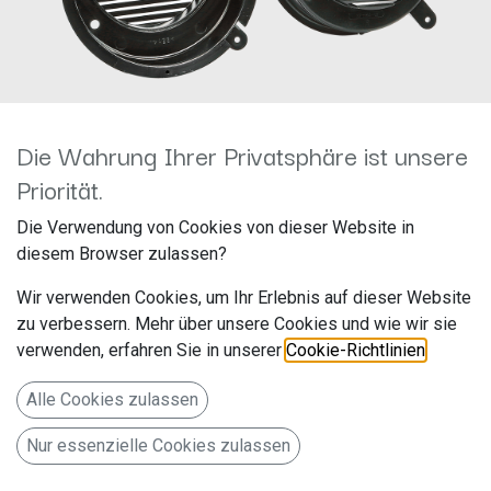
Die Wahrung Ihrer Privatsphäre ist unsere
Priorität.
Lautsprecherringe Mercedes
Die Verwendung von Cookies von dieser Website in
diesem Browser zulassen?
SLK-Klasse Ø165mm Türe Front
Wir verwenden Cookies, um Ihr Erlebnis auf dieser Website
271190-10
zu verbessern. Mehr über unsere Cookies und wie wir sie
verwenden, erfahren Sie in unserer
Cookie-Richtlinien
.
Hersteller: ACV
Artikelnummer: 271190-10
Alle Cookies zulassen
acv GmbH
Nur essenzielle Cookies zulassen
Straßburger Allee 10-12