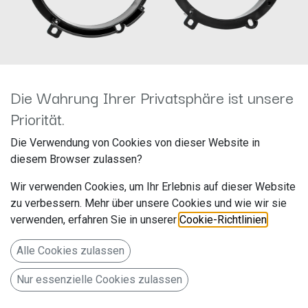
Die Wahrung Ihrer Privatsphäre ist unsere
Priorität.
Lautsprecherringe Mercedes C-
Die Verwendung von Cookies von dieser Website in
diesem Browser zulassen?
Klasse Ø165mm Türe Front
Wir verwenden Cookies, um Ihr Erlebnis auf dieser Website
271190-01
zu verbessern. Mehr über unsere Cookies und wie wir sie
verwenden, erfahren Sie in unserer
Cookie-Richtlinien
.
Hersteller: ACV
Artikelnummer: 271190-01
Alle Cookies zulassen
acv GmbH
Nur essenzielle Cookies zulassen
Straßburger Allee 10-12