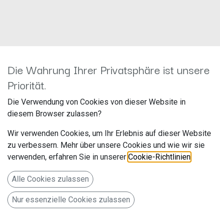
Die Wahrung Ihrer Privatsphäre ist unsere
Antennenadapter Fakra-GT5
Priorität.
1502-61-1
Die Verwendung von Cookies von dieser Website in
diesem Browser zulassen?
Hersteller: ACV
Artikelnummer: 1502-61-1
Wir verwenden Cookies, um Ihr Erlebnis auf dieser Website
acv GmbH
zu verbessern. Mehr über unsere Cookies und wie wir sie
Straßburger Allee 10-12
verwenden, erfahren Sie in unserer
Cookie-Richtlinien
.
Alle Cookies zulassen
41812 Erkelenz
Deutschland www.acvgmbh.de
Nur essenzielle Cookies zulassen
Antennenadapter Fakra C(m)>GT5-1S-HU(f) LEONI/ROKA